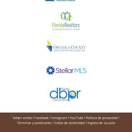
Volver arriba
|
Facebook
|
Instagram
|
YouTube
|
Política de privacidad
|
Términos y condiciones
|
Índice de contenidos
|
Ingreso de usuario