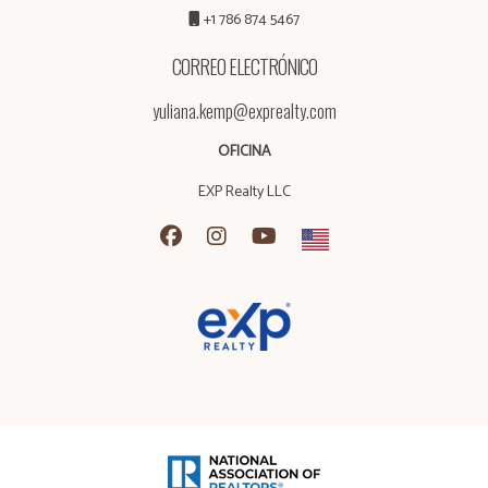
+1 786 874 5467
CORREO ELECTRÓNICO
yuliana.kemp@exprealty.com
OFICINA
EXP Realty LLC