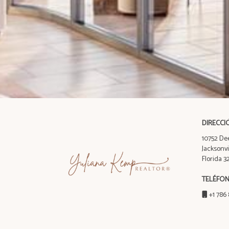
DIRECCI
10752 Dee
Jacksonvil
Florida 
TELÉFO
+1 786