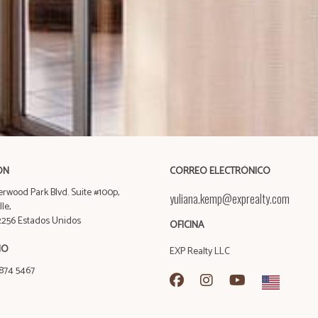
ÓN
CORREO ELECTRÓNICO
rwood Park Blvd. Suite #100p,
yuliana.kemp@exprealty.com
le,
32256 Estados Unidos
OFICINA
NO
EXP Realty LLC
 874 5467