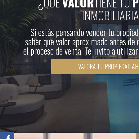
¿QUÉ
VALOR
TIENE TU
P
INMOBILIARI
Si estás pensando vender tu propie
saber que valor aproximado antes de 
el proceso de venta. Te invito a utiliza
VALORA TU PROPIEDAD A