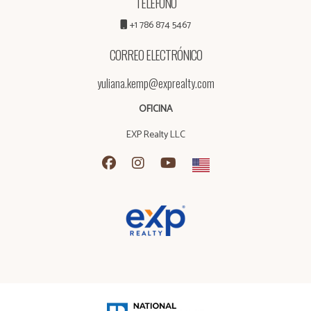
TELÉFONO
+1 786 874 5467
CORREO ELECTRÓNICO
yuliana.kemp@exprealty.com
OFICINA
EXP Realty LLC