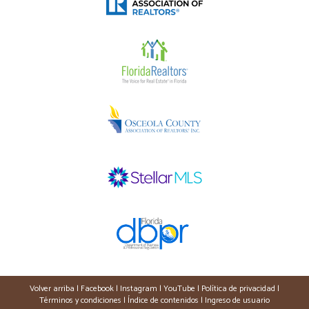
Volver arriba
|
Facebook
|
Instagram
|
YouTube
|
Política de privacidad
|
Términos y condiciones
|
Índice de contenidos
|
Ingreso de usuario