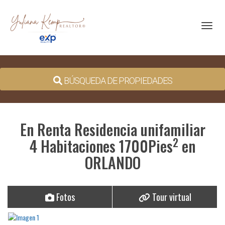
Toggl
BÚSQUEDA DE PROPIEDADES
En Renta Residencia unifamiliar
2
4 Habitaciones 1700Pies
en
ORLANDO
Fotos
Tour virtual