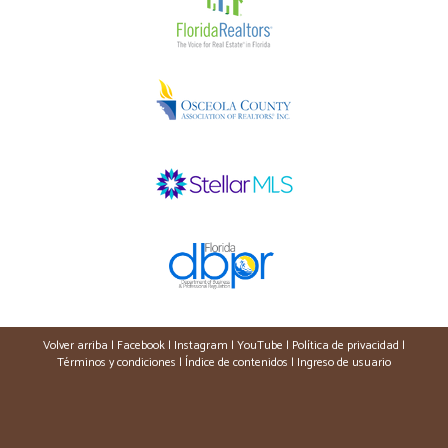
Volver arriba
|
Facebook
|
Instagram
|
YouTube
|
Política de privacidad
|
Términos y condiciones
|
Índice de contenidos
|
Ingreso de usuario