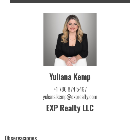
Yuliana Kemp
+1 786 874 5467
yuliana.kemp@exprealty.com
EXP Realty LLC
Observaciones